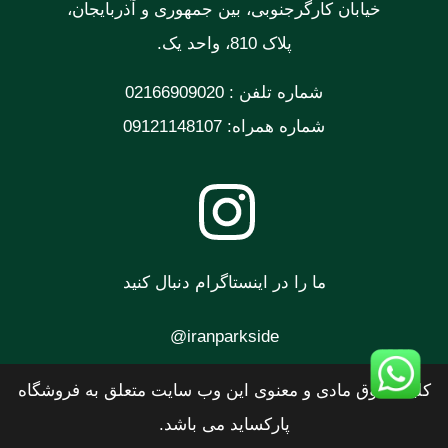
خیابان کارگرجنوبی، بین جمهوری و آذربایجان،
پلاک 810، واحد یک.
شماره تلفن : 02166909020
شماره همراه: 09121148107
ما را در اینستاگرام دنبال کنید
iranparkside@
کلیه حقوق مادی و معنوی این وب سایت متعلق به فروشگاه
پارکساید می باشد.