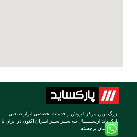
بزرگ ترین مرکز فروش و خدمات تخصصی ابزار صنعتی
پارکساید ارســــــال بـه ســراســر ایــران اکنون در ایران با
متخصصان برجسته