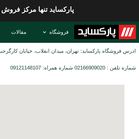
پارکساید تنها مرکز فروش 
فروشگاه
مقالات
ادرس فروشگاه پارکساید: تهران، میدان انقلاب، خیابان کارگرجنوبی، بین جمهوری و آذرب
شماره تلفن : 02166909020 شماره همراه: 09121148107