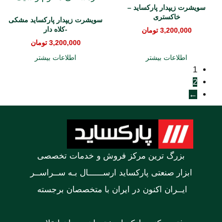
سویشرت زیپدار پارکساید –
خاکستری
سویشرت زیپدار پارکساید مشکی
-کلاه دار
3,200,000
تومان
3,200,000
تومان
اطلاعات بیشتر
اطلاعات بیشتر
1
2
←
بزرگ ترین مرکز فروش و خدمات تخصصی
ابزار صنعتی پارکساید ارســــــال بـه ســراســر
ایــران اکنون در ایران با متخصصان برجسته