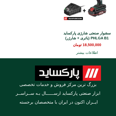
سشوار صنعتی شارژی پارکساید
PHLGA B1 (باتری + شارژر)
18,500,000
تومان
اطلاعات بیشتر
بزرگ ترین مرکز فروش و خدمات تخصصی
ابزار صنعتی پارکساید ارســــــال بـه ســراســر
ایــران اکنون در ایران با متخصصان برجسته