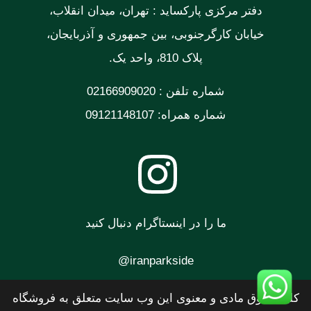
دفتر مرکزی پارکساید : تهران، میدان انقلاب،
خیابان کارگرجنوبی، بین جمهوری و آذربایجان،
پلاک 810، واحد یک.
شماره تلفن : 02166909020
شماره همراه: 09121148107
ما را در اینستاگرام دنبال کنید
iranparkside@
کلیه حقوق مادی و معنوی این وب سایت متعلق به فروشگاه