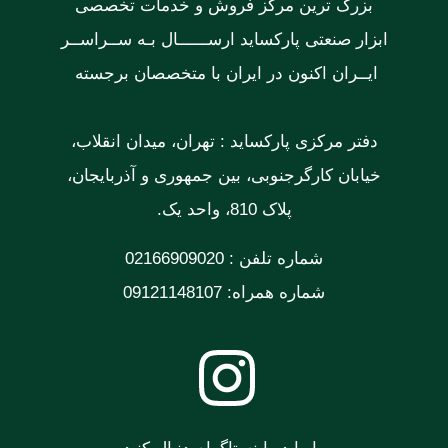
بزرگ ترین مرکز فروش و خدمات تخصصی
ابزار صنعتی پارکساید ارســــــال بـه ســراســر
ایــران اکنون در ایران با متخصصان برجسته
دفتر مرکزی پارکساید : تهران، میدان انقلاب،
خیابان کارگرجنوبی، بین جمهوری و آذربایجان،
پلاک 810، واحد یک.
شماره تلفن : 02166909020
شماره همراه: 09121148107