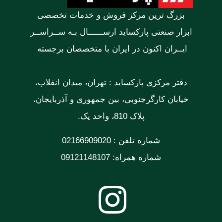
بزرگ ترین مرکز فروش و خدمات تخصصی
ابزار صنعتی پارکساید ارســــــال بـه ســراســر
ایــران اکنون در ایران با متخصصان برجسته
دفتر مرکزی پارکساید : تهران، میدان انقلاب،
خیابان کارگرجنوبی، بین جمهوری و آذربایجان،
پلاک 810، واحد یک.
شماره تلفن : 02166909020
شماره همراه: 09121148107