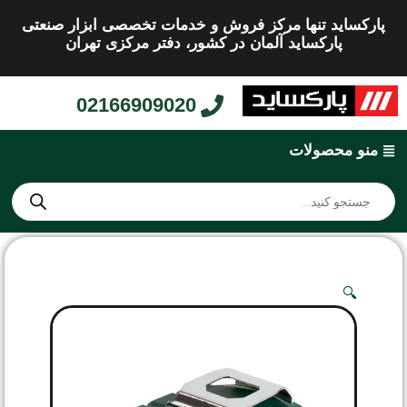
پارکساید تنها مرکز فروش و خدمات تخصصی ابزار صنعتی
پارکساید آلمان در کشور، دفتر مرکزی تهران
02166909020
منو محصولات
🔍