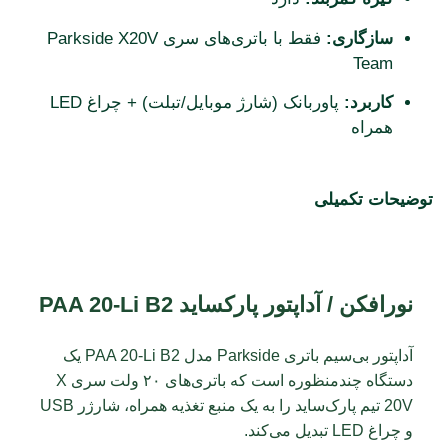
سازگاری:
فقط با باتری‌های سری Parkside X20V
Team
کاربرد:
پاوربانک (شارژ موبایل/تبلت) + چراغ LED
همراه
توضیحات تکمیلی
نورافکن / آداپتور پارکساید PAA 20-Li B2
آداپتور بی‌سیم باتری Parkside مدل PAA 20-Li B2 یک
دستگاه چندمنظوره است که باتری‌های ۲۰ ولت سری X
20V تیم پارک‌ساید را به یک منبع تغذیه همراه، شارژر USB
و چراغ LED تبدیل می‌کند.