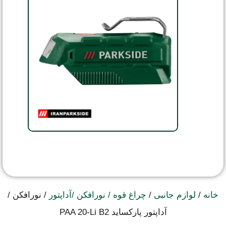
خانه
/
لوازم جانبی
/
چراغ قوه / نورافکن /آداپتور
/ نورافکن /
آداپتور پارکساید PAA 20-Li B2