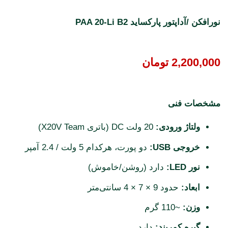
نورافکن /آداپتور پارکساید PAA 20-Li B2
2,200,000
تومان
مشخصات فنی
ولتاژ ورودی:
20 ولت DC (باتری X20V Team)
خروجی USB:
دو پورت، هرکدام 5 ولت / 2.4 آمپر
نور LED:
دارد (روشن/خاموش)
ابعاد:
حدود 9 × 7 × 4 سانتی‌متر
وزن:
~110 گرم
گیره کمربند:
دارد